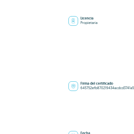
Licencia
Propietaria
Firma del certificado
645752efb870219434acdcd3741a
Fecha