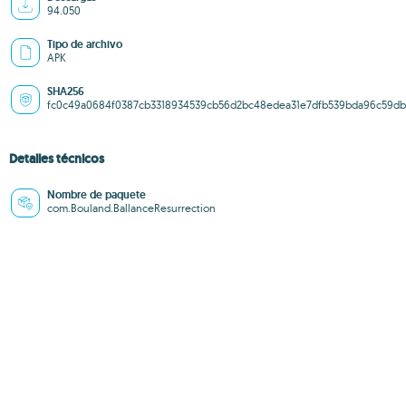
94.050
Tipo de archivo
APK
SHA256
fc0c49a0684f0387cb3318934539cb56d2bc48edea31e7dfb539bda96c59d
Detalles técnicos
Nombre de paquete
com.Bouland.BallanceResurrection