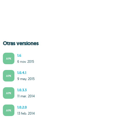
Otras versiones
1.6
APK
6 nov. 2015
1.0.4.1
APK
9 may. 2015
1.0.3.3
APK
11 mar. 2014
1.0.2.0
APK
13 feb. 2014