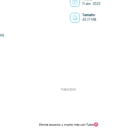
11 abr. 2023
Tamaño
45.17 MB
b99
PUBLICIDAD
Elimina anuncios y mucho más con Turbo