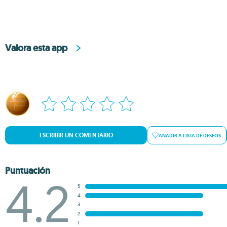
Valora esta app
ESCRIBIR UN COMENTARIO
AÑADIR A LISTA DE DESEOS
Puntuación
4.2
5
4
3
2
1