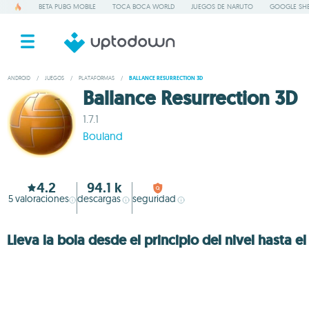
BETA PUBG MOBILE
TOCA BOCA WORLD
JUEGOS DE NARUTO
GOOGLE SHE
ANDROID
/
JUEGOS
/
PLATAFORMAS
/
BALLANCE RESURRECTION 3D
Ballance Resurrection 3D
1.7.1
Bouland
4.2
94.1 k
5
valoraciones
descargas
seguridad
Lleva la bola desde el principio del nivel hasta el 